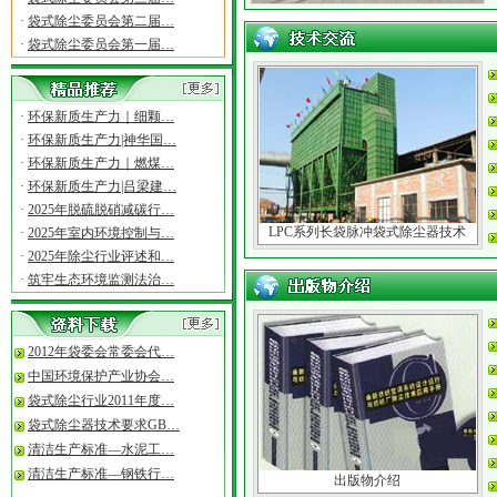
·
袋式除尘委员会第二届…
·
袋式除尘委员会第一届…
·
环保新质生产力｜细颗…
·
环保新质生产力|神华国…
·
环保新质生产力｜燃煤…
·
环保新质生产力|吕梁建…
·
2025年脱硫脱硝减碳行…
LPC系列长袋脉冲袋式除尘器技术
·
2025年室内环境控制与…
·
2025年除尘行业评述和…
·
筑牢生态环境监测法治…
2012年袋委会常委会代…
中国环境保护产业协会…
袋式除尘行业2011年度…
袋式除尘器技术要求GB…
清洁生产标准—水泥工…
清洁生产标准—钢铁行…
出版物介绍