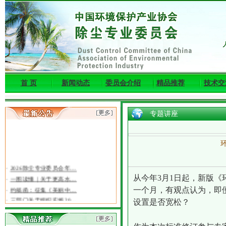
首 页
新闻动态
委员会介绍
精品推荐
技术交
专题讲座
·
2026除尘专业委员会年…
·
一图读懂｜关于更高水…
从今年3月1日起，新版《
·
约稿函：征集《美丽中…
一个月，有观点认为，即
·
三部门关于组织实施20…
设置是否宽松？
·
关于召开第十一届东亚…
·
关于2026年度环境保护…