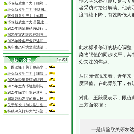
作为本次标准修订参与专
·
一图读懂“十五五”规…
环保新质生产力｜细颗…
者采访时给出解读。他表
·
2026年度专精特新“小…
环保新质生产力|神华国…
度持续下降，有效降低人
环保新质生产力｜燃煤…
环保新质生产力|吕梁建…
2025年脱硫脱硝减碳行…
2025年室内环境控制与…
2025年除尘行业评述和…
此次标准修订的核心调整
筑牢生态环境监测法治…
染物限值的同步收严，其
众关注的焦点。
一图读懂｜关于更高水…
环保新质生产力｜细颗…
从国际情况来看，近年来
2025年脱硫脱硝减碳行…
度限值。在此背景下，有
2025年室内环境控制与…
2025年除尘行业评述和…
对此，王跃思表示，限值
国家鼓励发展的重大环…
三方面依据：
关于印发《加快推进生…
持续深入打好大气污染…
一是借鉴欧美等发