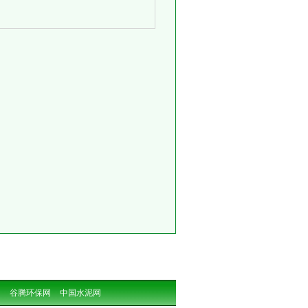
网
谷腾环保网
中国水泥网