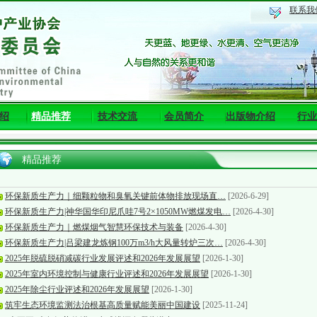
联系我
绍
精品推荐
技术交流
会员简介
出版物介绍
行业
精品推荐
环保新质生产力｜细颗粒物和臭氧关键前体物排放现场直…
[2026-6-29]
环保新质生产力|神华国华印尼爪哇7号2×1050MW燃煤发电…
[2026-4-30]
环保新质生产力｜燃煤烟气智慧环保技术与装备
[2026-4-30]
环保新质生产力|吕梁建龙炼钢100万m3/h大风量转炉三次…
[2026-4-30]
2025年脱硫脱硝减碳行业发展评述和2026年发展展望
[2026-1-30]
2025年室内环境控制与健康行业评述和2026年发展展望
[2026-1-30]
2025年除尘行业评述和2026年发展展望
[2026-1-30]
筑牢生态环境监测法治根基高质量赋能美丽中国建设
[2025-11-24]