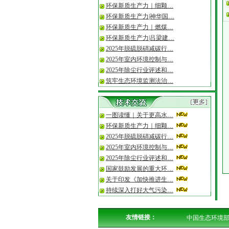
·
一图读懂“十五五”规…
环保新质生产力｜细颗…
·
2026年度专精特新“小…
环保新质生产力|神华国…
环保新质生产力｜燃煤…
环保新质生产力|吕梁建…
2025年脱硫脱硝减碳行…
2025年室内环境控制与…
2025年除尘行业评述和…
筑牢生态环境监测法治…
一图读懂｜关于更高水…
环保新质生产力｜细颗…
2025年脱硫脱硝减碳行…
2025年室内环境控制与…
2025年除尘行业评述和…
国家鼓励发展的重大环…
关于印发《加快推进生…
持续深入打好大气污染…
友情链接：
中国生态环境