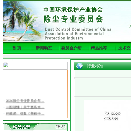
首 页
新闻动态
委员会介绍
精品推荐
技术交
行业标准
·
2026除尘专业委员会年…
·
一图读懂｜关于更高水…
·
约稿函：征集《美丽中…
·
三部门关于组织实施20…
·
关于召开第十一届东亚…
·
关于2026年度环境保护…