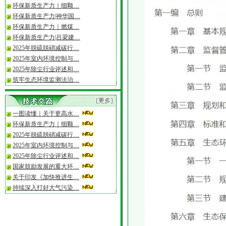
·
一图读懂“十五五”规…
环保新质生产力｜细颗…
·
2026年度专精特新“小…
环保新质生产力|神华国…
环保新质生产力｜燃煤…
环保新质生产力|吕梁建…
2025年脱硫脱硝减碳行…
2025年室内环境控制与…
2025年除尘行业评述和…
筑牢生态环境监测法治…
一图读懂｜关于更高水…
环保新质生产力｜细颗…
2025年脱硫脱硝减碳行…
2025年室内环境控制与…
2025年除尘行业评述和…
国家鼓励发展的重大环…
关于印发《加快推进生…
持续深入打好大气污染…