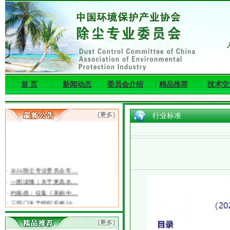
首 页
新闻动态
委员会介绍
精品推荐
技术交
行业标准
·
2026除尘专业委员会年…
·
一图读懂｜关于更高水…
·
约稿函：征集《美丽中…
·
三部门关于组织实施20…
·
关于召开第十一届东亚…
·
关于2026年度环境保护…