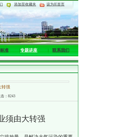
们
添加至收藏夹
设为IE首页
标准
专题讲座
联系我们
大转强
点击：8243
业须由大转强
尘排放量，是解决大气污染的重要