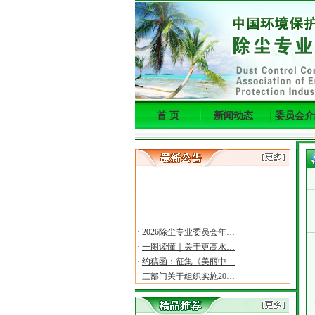
首 页
新闻动态
委员会介
·
2026除尘专业委员会年…
·
一图读懂｜关于更高水…
·
约稿函：征集《美丽中…
·
三部门关于组织实施20…
·
关于召开第十一届东亚…
·
关于2026年度环境保护…
·
一图读懂“十五五”规…