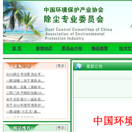
首 页
新闻动态
委员会介绍
精品推荐
技术交
最新公告
·
2026除尘专业委员会年…
·
一图读懂｜关于更高水…
·
约稿函：征集《美丽中…
·
三部门关于组织实施20…
·
关于召开第十一届东亚…
·
关于2026年度环境保护…
·
一图读懂“十五五”规…
·
2026年度专精特新“小…