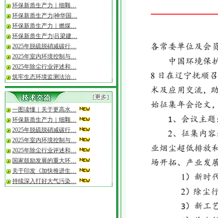
环保新质生产力｜细颗…
环保新质生产力|神华国…
环保新质生产力｜燃煤…
环保新质生产力|吕梁建…
2025年脱硫脱硝减碳行…
2025年室内环境控制与…
2025年除尘行业评述和…
筑牢生态环境监测法治…
一图读懂｜关于更高水…
环保新质生产力｜细颗…
2025年脱硫脱硝减碳行…
2025年室内环境控制与…
2025年除尘行业评述和…
国家鼓励发展的重大环…
关于印发《加快推进生…
持续深入打好大气污染…